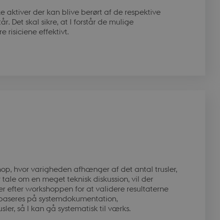
e aktiver der kan blive berørt af de respektive
r. Det skal sikre, at I forstår de mulige
re risiciene effektivt.
r
op, hvor varigheden afhænger af det antal trusler,
 tale om en meget teknisk diskussion, vil der
r efter workshoppen for at validere resultaterne
l baseres på systemdokumentation,
ler, så I kan gå systematisk til værks.