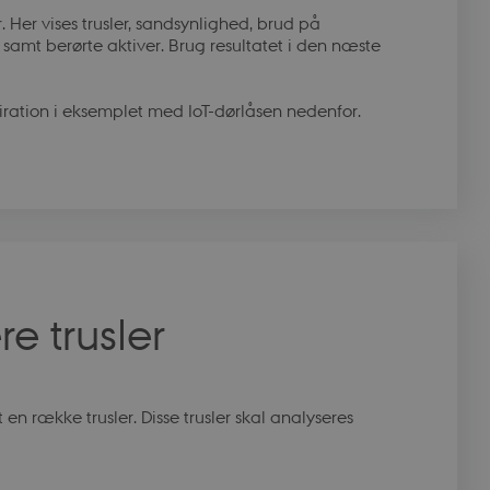
r at huske
. Her vises trusler, sandsynlighed, brud på
kursusmodul.
 samt berørte aktiver. Brug resultatet i den næste
r at huske
kursusmodul.
iration i eksemplet med IoT-dørlåsen nedenfor.
r at huske
kursusmodul.
 remember the
ourse module.
 remember the
ourse module.
 remember the
ourse module.
 remember the
ourse module.
re trusler
 remember the
ourse module.
 remember the
ourse module.
en række trusler. Disse trusler skal analyseres
t to securely verify
ry B2C-verification