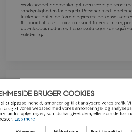
Workshopdeltagerne skal primært være personer me
sandsynligheden for angreb. Personer med forretnin
truslernes drifts- og forretningsmæssige konsekvense
flipboard til jeres brainstorm samt farvede tusser, po
downloades nedenfor. Trusselskataloger kan også vær
validering.
Trin-for-trin vejledni
EMMESIDE BRUGER COOKIES
til at tilpasse indhold, annoncer og til at analysere vores trafik. V
in brug af vores websted med vores annoncerings- og analysepa
d andre oplysninger, som du har givet dem, eller som de har ind
Identificer berørte aktiver
nester.
Læs mere
Brug listen over trusler fra trusselsidentifikationen t
Ydeevne
Målretning
Funktionalitet