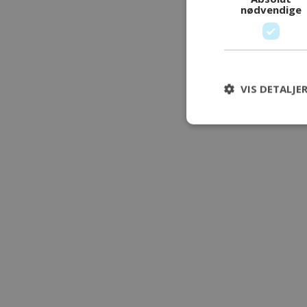
nødvendige
VIS DETALJE
Absol
Absolut nødvendige 
kontoadministration
Navn
modul-udvidet-
forretning
modul-forretnin
modul-teknisk