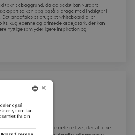
d teknisk baggrund, da de bedst kan vurdere
gsekspertise kan dog også bidrage med indsigter i
r. Det anbefales at bruge et whiteboard eller
st-its, kuglepenne og printede arbejdsark, der kan
e nyttige som yderligere inspiration og
×
ng
ENGLISH
i deler også
rtnere, som kan
DANISH
samlet fra din
il at identificere, hvilke konkrete aktiver, der vil blive
Uklassificerede