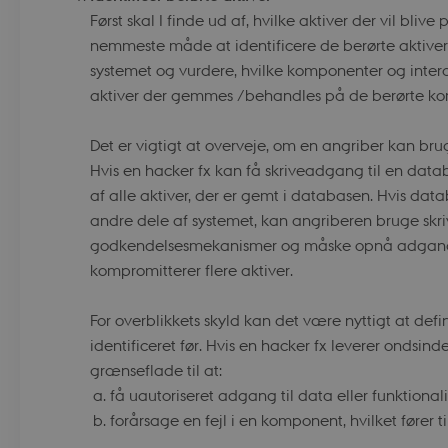
login.microsoftonline.com
Først skal I finde ud af, hvilke aktiver der vil blive
ent
4 uger 2
This cookie is used by Cookie-
nemmeste måde at identificere de berørte aktive
CookieScript
dage
to remember visitor cookie co
.dbd.au.dk
systemet og vurdere, hvilke komponenter og interakt
It is necessary for Cookie-Scri
banner to work properly.
aktiver der gemmes /behandles på de berørte k
Session
Cookie generated by applicati
PHP.net
PHP language. This is a general
da.dbd.au.dk
used to maintain user session va
Det er vigtigt at overveje, om en angriber kan brug
normally a random generated n
Hvis en hacker fx kan få skriveadgang til en datab
used can be specific to the site
example is maintaining a logged
af alle aktiver, der er gemt i databasen. Hvis dat
user between pages.
andre dele af systemet, kan angriberen bruge s
Session
This cookie is used by Microsof
Microsoft Corporation
your login information
.login.microsoftonline.com
godkendelsesmekanismer og måske opnå adgangsret
kompromitterer flere aktiver.
4 uger 2
This cookie is used by Microsof
Microsoft Corporation
dage
your login information
login.microsoftonline.com
ce
Session
Identifies a gateway for load ba
Microsoft Corporation
For overblikkets skyld kan det være nyttigt at defin
login.microsoftonline.com
identificeret før. Hvis en hacker fx leverer ondsi
Session
Cookie generated by applicati
PHP.net
grænseflade til at:
PHP language. This is a general
dbd.au.dk
used to maintain user session va
få uautoriseret adgang til data eller funktionalit
normally a random generated n
used can be specific to the site
forårsage en fejl i en komponent, hvilket fører t
example is maintaining a logged
user between pages.