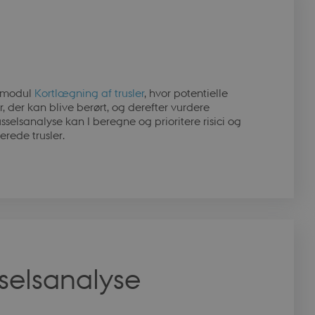
e modul
Kortlægning af trusler
, hvor potentielle
er, der kan blive berørt, og derefter vurdere
sselsanalyse kan I beregne og prioritere risici og
terede trusler.
sselsanalyse