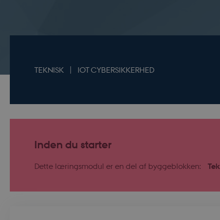
TEKNISK
IOT CYBERSIKKERHED
Inden du starter
Dette læringsmodul er en del af byggeblokken:
Tek