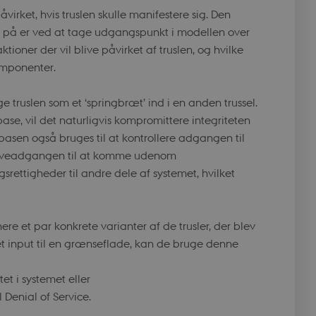
 påvirket, hvis truslen skulle manifestere sig. Den
Script.com service
r på er ved at tage udgangspunkt i modellen over
nsent preferences.
ioner der vil blive påvirket af truslen, og hvilke
pt.com cookie
omponenter.
ons based on the
 purpose identifier
riables. It is
e truslen som et ‘springbræt’ ind i en anden trussel.
umber, how it is
ase, vil det naturligvis kompromittere integriteten
, but a good
-in status for a
abasen også bruges til at kontrollere adgangen til
kriveadgangen til at komme udenom
t to securely verify
tigheder til andre dele af systemet, hvilket
t to securely verify
lancing.
ere et par konkrete varianter af de trusler, der blev
ndet input til en grænseflade, kan de bruge denne
ons based on the
 purpose identifier
riables. It is
et i systemet eller
umber, how it is
, but a good
il Denial of Service.
-in status for a