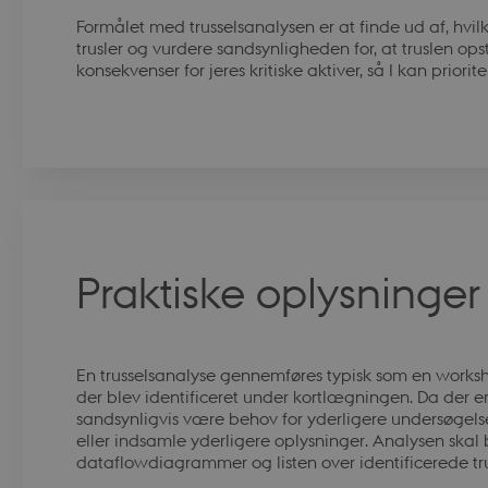
Formålet med trusselsanalysen er at finde ud af, hvilk
trusler og vurdere sandsynligheden for, at truslen opstå
konsekvenser for jeres kritiske aktiver, så I kan priorite
Praktiske oplysninge
En trusselsanalyse gennemføres typisk som en worksh
der blev identificeret under kortlægningen. Da der er
sandsynligvis være behov for yderligere undersøgelse
eller indsamle yderligere oplysninger. Analysen ska
dataflowdiagrammer og listen over identificerede trus