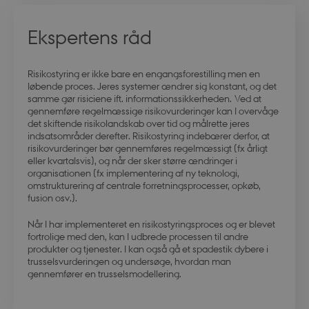
Ekspertens råd
modul-advanced-
.dbd.au.dk
1 år
business
Risikostyring er ikke
bare
en engangsforestilling men en
løbende proces. Jeres systemer ændrer sig konstant, og det
samme gør
risiciene
ift.
information
ssikkerheden
.
Ved at
gennemføre r
egelmæssige risikovurderinger
kan I
overvåge
det skiftende risikolandskab over tid og
målrette
jeres
indsatsområder derefter. Risikostyring
indebærer derfor
, at
modul-technical
.dbd.au.dk
1 år
risikovurderinger
bør gennemføres
regelmæssigt (f
x
årligt
eller kvartalsvis)
,
og når der sker større ændringer i
organisationen (f
x
implementering af ny teknologi,
omstrukturering af
centrale
forretningsprocesser, opkøb,
fusion osv.).
Når
I
har implementeret en risikostyringsproces og er blevet
fortrolig
e
med
den
, kan
I
udbrede
processen
til
andre
modul-quality
.dbd.au.dk
1 år
produkter og tjenester.
I kan også
gå et spadestik dybere i
trusselsvurdering
en
og undersøge
, hvordan man
gennemfører en
trusselsmodellering.