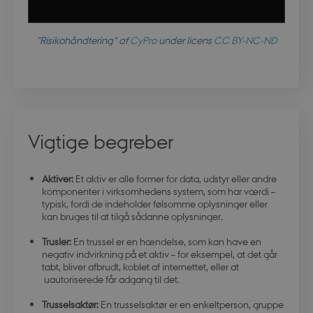
"Risikohåndtering" af
CyPro
under licens
CC BY-NC-ND
Vigtige begreber
Aktiver:
Et aktiv er alle former for data, udstyr eller andre
komponenter i virksomhedens system, som har værdi –
typisk, fordi de indeholder følsomme oplysninger eller
kan bruges til at tilgå sådanne oplysninger.
Trusler:
En trussel er en hændelse, som kan have en
negativ indvirkning på et aktiv – for eksempel, at det går
tabt, bliver afbrudt, koblet af internettet, eller at
uautoriserede får adgang til det.
Trusselsaktør:
En trusselsaktør er en enkeltperson, gruppe