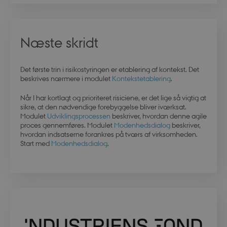
modul-awareness
.dbd.au.dk
1 år
Næste skridt
Det første
trin i risikostyringen er etablering af kontekst
. Det
beskrives nærmere i modulet
Konteks
t
etablering
.
modul-practice-
.dbd.au.dk
1 år
and-structure
Når I har kortlagt og prioriteret risiciene, er det lige så vigtig at
sikre, at de
n
nødvendige
forebyggelse
bliver
iværksat.
Modulet
Udviklingsprocessen
beskriver, hvordan denne agile
proces gennemføres.
Modulet
Modenhedsdialog
b
eskriver,
hvordan indsatserne forankres på tværs af virksomheden.
Start med
Modenhedsdialog
.
buid
4 uger 
Microsoft Corporation
dage
login.microsoftonline.com
stsservicecookie
Sessio
Microsoft Corporation
login.microsoftonline.com