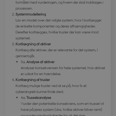
formålet med vurderingen, og hvem der skal inddrages i
processen.
Systemmodellering
Lav en model over det valgte system, hvor I kortlægger
de enkelte komponenter og deres afhængigheder.
Derefter kortlægges, hvilke trusler der kan være mod
systemet.
Kortlægning af aktiver
Kortlæg alle aktiver, der er relevante for det system, I
gennemgår.
3a.
Analyse af aktiver
Analyser konsekvensen for hele systemet, hvis aktivet
er udsat for en hændelse.
Kortlægning af trusler
Kortlæg mulige trusler ved at se på, hvor fx et
cyberangreb kunne finde sted.
4a.
Trusselsanalyse
Vurder den potentielle konsekvens, som en trussel vil
have på jeres system (dvs. hvilke aktiver bliver ramt)
og vurder sandsynligheder for, at det sker.