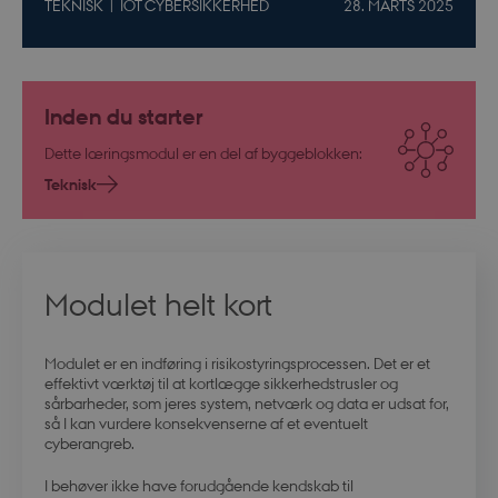
TEKNISK
IOT CYBERSIKKERHED
28. MARTS 2025
Inden du starter
Dette læringsmodul er en del af byggeblokken:
Teknisk
Modulet helt kort
Modulet er en indføring i risikostyringsprocessen. Det er et
effektivt værktøj til at kortlægge sikkerhedstrusler og
sårbarheder, som jeres system, netværk og data er udsat for,
så I kan vurdere konsekvenserne af et eventuelt
cyberangreb.
I behøver ikke have forudgående kendskab til