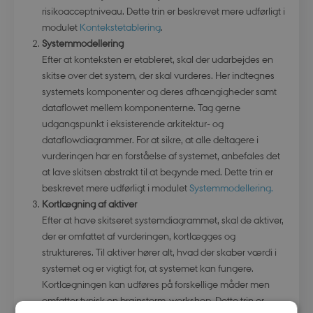
risikoacceptniveau. Dette trin er beskrevet mere udførligt i
modulet
Kontekstetablering
.
Systemmodellering
Efter at konteksten er etableret, skal der udarbejdes en
skitse over det system, der skal vurderes. Her indtegnes
systemets komponenter og deres afhængigheder samt
dataflowet mellem komponenterne. Tag gerne
udgangspunkt i eksisterende arkitektur- og
dataflowdiagrammer. For at sikre, at alle deltagere i
vurderingen har en forståelse af systemet, anbefales det
at lave skitsen abstrakt til at begynde med. Dette trin er
beskrevet mere udførligt i modulet
Systemmodellering.
Kortlægning af aktiver
Efter at have skitseret systemdiagrammet, skal de aktiver,
der er omfattet af vurderingen, kortlægges og
struktureres. Til aktiver hører alt, hvad der skaber værdi i
systemet og er vigtigt for, at systemet kan fungere.
Kortlægningen kan udføres på forskellige måder men
omfatter typisk en brainstorm-workshop. Dette trin er