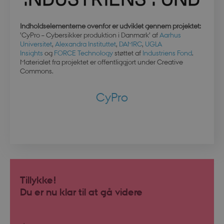
Indholdselementerne ovenfor er udviklet gennem projektet:
CookieScriptConsent
4 uger 
’CyPro – Cybersikker produktion i Danmark’ af
Aarhus
CookieScript
dage
.dbd.au.dk
Universitet
,
Alexandra Instituttet
,
DAMRC
,
UGLA
Insights
og
FORCE Technology
støttet af
Industriens Fond
.
Materialet fra projektet er offentliggjort under Creative
Commons.
CyPro
PHPSESSID
Sessio
PHP.net
da.dbd.au.dk
Tillykke!
Du er nu klar til at gå videre