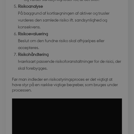
Risikoanalyse
På baggrund af kortlægningen af aktiver og trusler
vurderes den samlede risiko ift. sandsynlighed og
konsekvens.
Risikoevaluering
Beslut om den fundne risiko skal afhjælpes eller
accepteres.
Risikohåndtering
Iværksæt passende risikoforanstaltninger for de risici, der
skal forebygges.
Før man indleder en risikostyringsproces er det vigtigt at
have styr på en række vigtige begreber, som bruges under
processen.