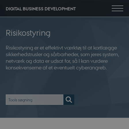
DIGITAL BUSINESS DEVELOPMENT
Risikostyring
Risikostyring
Risikostyring er et effektivt værktøj til at kortlægge
Risikostyring er et effektivt værktøj til at kortlægge
sikkerhedstrusler og sårbarheder, som jeres system,
sikkerhedstrusler og sårbarheder, som jeres system,
netværk og data er udsat for, så I kan vurdere
netværk og data er udsat for, så I kan vurdere
konsekvenserne af et eventuelt cyberangreb.
konsekvenserne af et eventuelt cyberangreb.