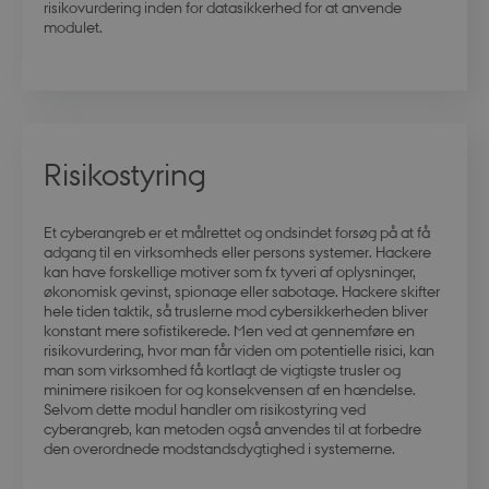
risikovurdering inden for datasikkerhed for at anvende
modulet.
Risikostyring
Et cyberangreb er et målrettet og ondsindet forsøg på at få
adgang til en virksomheds eller persons systemer. Hackere
kan have forskellige motiver som fx tyveri af oplysninger,
økonomisk gevinst, spionage eller sabotage. Hackere skifter
hele tiden taktik, så truslerne mod cybersikkerheden bliver
konstant mere sofistikerede. Men ved at gennemføre en
risikovurdering, hvor man får viden om potentielle risici, kan
man som virksomhed få kortlagt de vigtigste trusler og
minimere risikoen for og konsekvensen af en hændelse.
Selvom dette modul handler om risikostyring ved
cyberangreb, kan metoden også anvendes til at forbedre
den overordnede modstandsdygtighed i systemerne.