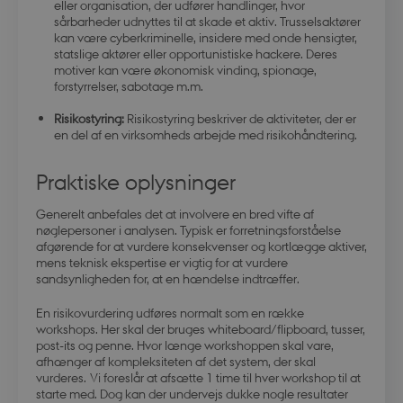
eller organisation, der udfører handlinger, hvor
sårbarheder udnyttes til at skade et aktiv. Trusselsaktører
kan være cyberkriminelle, insidere med onde hensigter,
statslige aktører eller opportunistiske hackere. Deres
motiver kan være økonomisk vinding, spionage,
forstyrrelser, sabotage m.m.
Risikostyring:
Risikostyring beskriver de aktiviteter, der er
en del af en virksomheds arbejde med risikohåndtering.
Praktiske oplysninger
Generelt anbefales det at involvere en bred vifte af
nøglepersoner i analysen. Typisk er forretningsforståelse
afgørende for at vurdere konsekvenser og kortlægge aktiver,
mens teknisk ekspertise er vigtig for at vurdere
sandsynligheden for, at en hændelse indtræffer.
En risikovurdering udføres normalt som en række
workshops. Her skal der bruges whiteboard/flipboard, tusser,
post-its og penne. Hvor længe workshoppen skal vare,
afhænger af kompleksiteten af det system, der skal
vurderes. Vi foreslår at afsætte 1 time til hver workshop til at
starte med. Dog kan der undervejs dukke nogle resultater