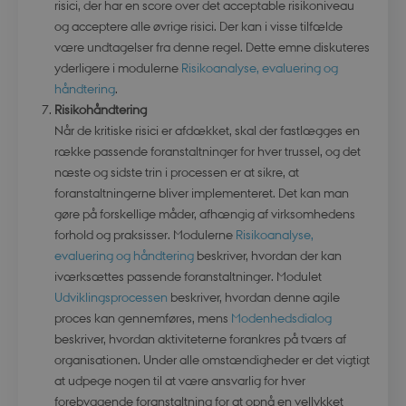
risici, der har en score over det acceptable risikoniveau
og acceptere alle øvrige risici. Der kan i visse tilfælde
være undtagelser fra denne regel. Dette emne diskuteres
yderligere i modulerne
Risikoanalyse, evaluering og
håndtering
.
modul-forretning
.dbd.au.dk
1 år
Risikohåndtering
Når de kritiske risici er afdækket, skal der fastlægges en
række passende foranstaltninger for hver trussel, og det
næste og sidste trin i processen er at sikre, at
foranstaltningerne bliver implementeret. Det kan man
Google Privacy Policy
gøre på forskellige måder, afhængig af virksomhedens
modul-teknisk
.dbd.au.dk
1 år
forhold og praksisser. Modulerne
Risikoanalyse,
evaluering og håndtering
beskriver, hvordan der kan
iværksættes passende foranstaltninger. Modulet
Udviklingsprocessen
beskriver, hvordan denne agile
proces kan gennemføres, mens
Modenhedsdialog
beskriver, hvordan aktiviteterne forankres på tværs af
modul-kvalitet
.dbd.au.dk
1 år
organisationen. Under alle omstændigheder er det vigtigt
at udpege nogen til at være ansvarlig for hver
forebyggende foranstaltning for at opnå en vellykket