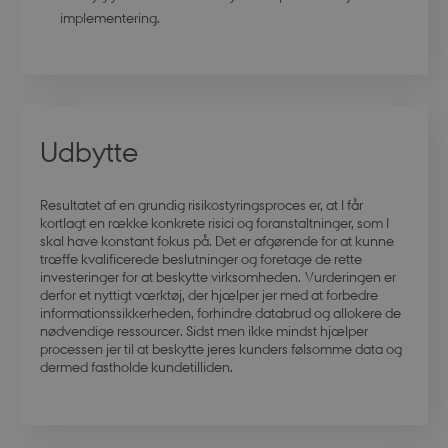
implementering.
modul-
.dbd.au.dk
1 år
opmaerksomhed
Udbytte
Resultatet af en grundig risikostyringsproces er, at I får
kortlagt en række konkrete risici og
foranstaltninger
, som I
modul-praksis-og-
.dbd.au.dk
1 år
skal have
konstant
fokus på.
Det
er afgørende for at
kunne
struktur
træffe
kvalificerede
beslutninger og
foretage
de rette
investeringer for at beskytte virksomhed
en
. Vurderingen er
derfor et nyttigt værktøj, der hjælper
jer med at f
orbedre
informationssikkerheden, forhindre databrud og
allokere de
nødvendige
ressourcer. Sidst men ikke mindst
hjælper
processen jer til
at beskytte
jeres
kunders følsomme data
og
dermed fastholde
kundetillid
en
.
modul-business
.dbd.au.dk
1 år