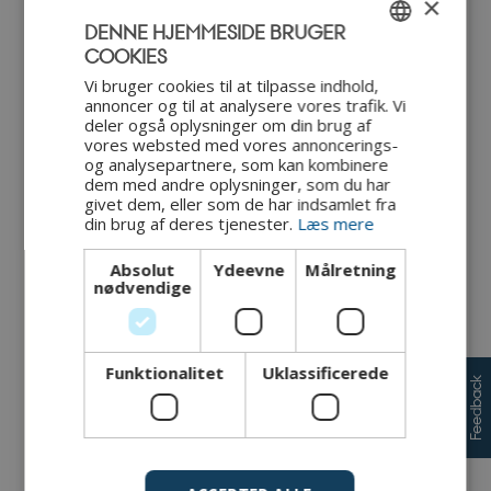
×
beskrevet mere udførligt i modulet
Kortlægning af
DENNE HJEMMESIDE BRUGER
aktiver
.
COOKIES
3a.
Analyse af aktiver
ENGLISH
Efter kortlægningen af aktiverne skal det vurderes,
Vi bruger cookies til at tilpasse indhold,
annoncer og til at analysere vores trafik. Vi
hvor vigtige de enkelte aktiver er. I dette trin
DANISH
deler også oplysninger om din brug af
analyseres konsekvensen for systemet, hvis et aktiv
vores websted med vores annoncerings-
udsættes for en hændelse. Dette trin er beskrevet
og analysepartnere, som kan kombinere
mere udførligt i modulet
Analyse af aktiver.
dem med andre oplysninger, som du har
givet dem, eller som de har indsamlet fra
Kortlægning af trusler
din brug af deres tjenester.
Læs mere
I dette trin er der fokus på at identificere de trusler og
sårbarheder, der udgør en risiko for aktiverne. Trusler kan
Absolut
Ydeevne
Målretning
kortlægges på mange måder – fx som en brainstorm eller
nødvendige
ud fra trusselkataloger. Dette trin er beskrevet i detaljer i
modulet
Kortlægning af trusler
.
4a.
Trusselsanalyse
Funktionalitet
Uklassificerede
Efter at have kortlagt truslerne vurderes
Feedback
sandsynligheden for, at en angriber kan udnytte
truslen (sandsynlighed), hvilken type angreb der er
tale om, og hvilke aktiver der påvirkes, hvis truslen
udnyttes. Dette trin er beskrevet mere udførligt i