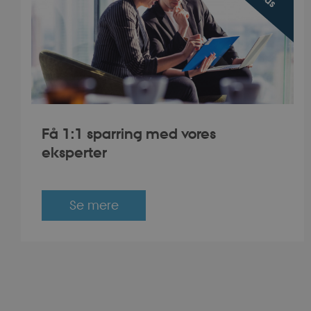
buid
stsservicecookie
CookieScriptCons
PHPSESSID
Få 1:1 sparring med vores
eksperter
esctx
Se mere
fpc
x-ms-gateway-sli
PHPSESSID