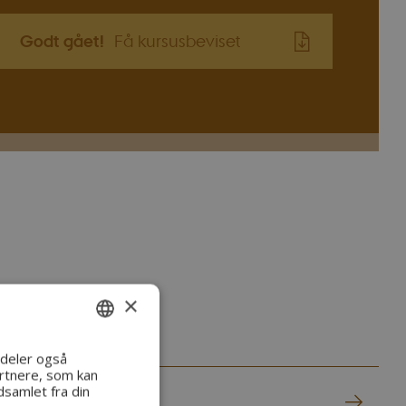
Godt gået!
Få kursusbeviset
×
 spor
ENGLISH
i deler også
rtnere, som kan
DANISH
samlet fra din
gulering