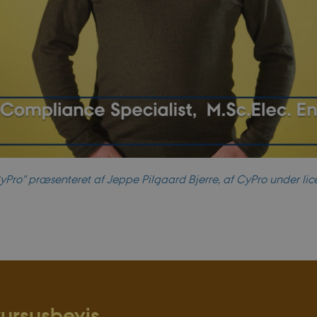
yPro" præsenteret af Jeppe Pilgaard Bjerre, af CyPro under li
ursusbevis