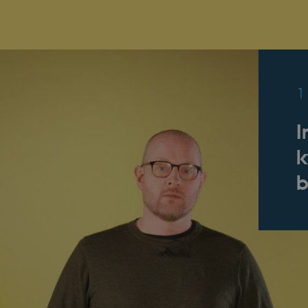
1
I
k
b