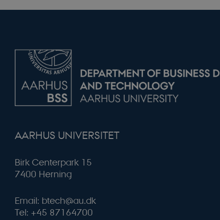
Navn
Udbyde
U
Navn
Navn
Domæ
D
esctx-hcORNHFvb
nmstat
UserSettings
Siteim
P
esctx-wuNixDD9
a
A/S
.dbd.au
AARHUS UNIVERSITET
Birk Centerpark 15
7400 Herning
Email: btech@au.dk
Tel: +45 87164700