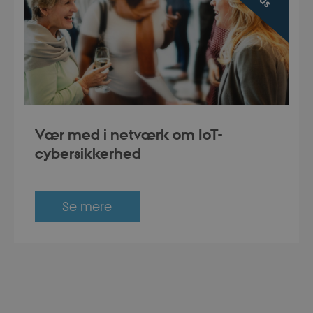
4 uger 2
This cookie is used by Microsof
Microsoft Corporation
dage
your login information
login.microsoftonline.com
Session
Cookie for Azure Active Directo
Microsoft Corporation
login.microsoftonline.com
ent
4 uger 2
This cookie is used by Cookie-
CookieScript
dage
to remember visitor cookie co
.dbd.au.dk
It is necessary for Cookie-Scri
banner to work properly.
Session
Cookie generated by applicati
PHP.net
PHP language. This is a general
da.dbd.au.dk
Vær med i netværk om IoT-
used to maintain user session va
normally a random generated n
cybersikkerhed
used can be specific to the site
example is maintaining a logged
user between pages.
Session
This cookie is used by Microsof
Microsoft Corporation
your login information
.login.microsoftonline.com
Se mere
4 uger 2
This cookie is used by Microsof
Microsoft Corporation
dage
your login information
login.microsoftonline.com
ce
Session
Identifies a gateway for load ba
Microsoft Corporation
login.microsoftonline.com
Session
Cookie generated by applicati
PHP.net
PHP language. This is a general
dbd.au.dk
used to maintain user session va
normally a random generated n