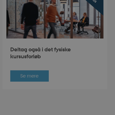
t to securely verify
ry B2C-verification
Script.com service
nsent preferences.
pt.com cookie
ons based on the
 purpose identifier
Deltag også i det fysiske
riables. It is
umber, how it is
kursusforløb
, but a good
-in status for a
t to securely verify
Se mere
t to securely verify
lancing.
ons based on the
 purpose identifier
riables. It is
umber, how it is