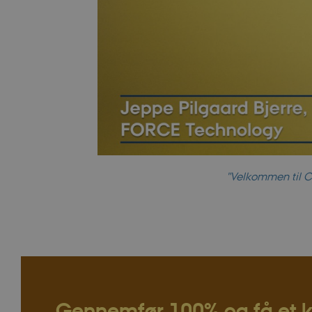
"Velkommen til C
Gennemfør 100% og få et k