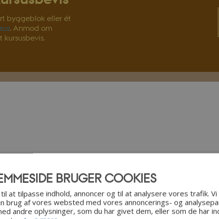
rt byggeblok eller ét
sus
. Anmod om
 kursusbevis.
EMMESIDE BRUGER COOKIES
Grundlæggende
til at tilpasse indhold, annoncer og til at analysere vores trafik. V
in brug af vores websted med vores annoncerings- og analysepa
d andre oplysninger, som du har givet dem, eller som de har ind
Lovgivning og re