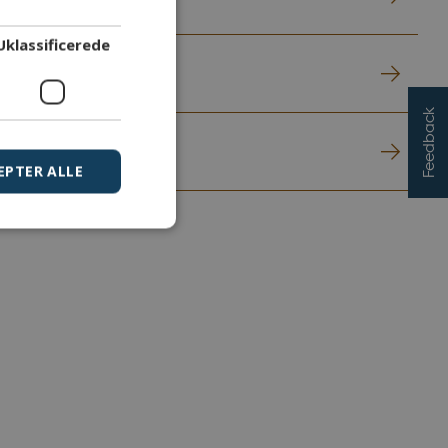
Uklassificerede
Feedback
EPTER ALLE
icerede
og
r at huske
kursusmodul.
r at huske
kursusmodul.