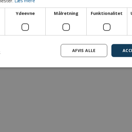
nester.
Læs mere
Ydeevne
Målretning
Funktionalitet
Standarder
Sikker udvikling
AFVIS ALLE
ACC
R
ut nødvendige
Ydeevne
Målretning
Funktionalitet
Uklassif
cookies muliggør hjemmesidens grundlæggende funktionalitet såsom brugerlogin 
. Hjemmesiden kan ikke bruges korrekt uden de absolut nødvendige cookies.
Udbyder / Domæne
Udløbsdato
Beskrivelse
.dbd.au.dk
1 år
Denne cookie bruges af DBD fo
brugerens fremskridt i CyPro 
g
.dbd.au.dk
1 år
Denne cookie bruges af DBD fo
brugerens fremskridt i CyPro 