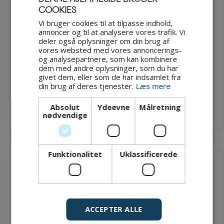
COOKIES
ENGLISH
Vi bruger cookies til at tilpasse indhold,
annoncer og til at analysere vores trafik. Vi
DANISH
deler også oplysninger om din brug af
vores websted med vores annoncerings-
og analysepartnere, som kan kombinere
dem med andre oplysninger, som du har
givet dem, eller som de har indsamlet fra
din brug af deres tjenester.
Læs mere
"Kursusbevis" af
CyPro
under licens
CC BY-NC-ND 4.0
Absolut
Ydeevne
Målretning
nødvendige
Funktionalitet
Uklassificerede
Hvad så bagefter?
Jeres indsats stopper ikke med læringsforløbet. Denne
læringsplatform kan bruges løbende som en
ACCEPTER ALLE
inspirationskilde
og et
praktisk redskab
, som I kan vende
tilbage til, når der opstår nye udfordringer eller behov.