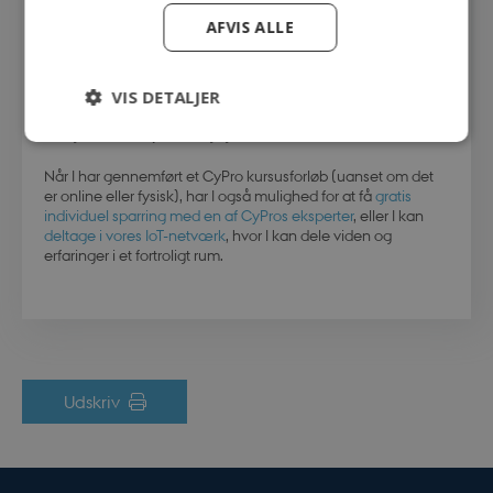
AFVIS ALLE
IoT-cybersikkerhed er en tværgående indsats, som kræver
samarbejde på tværs af alle funktioner i virksomheden – fra
teknisk udvikling til forretningsstrategi og kvalitetsstyring.
CyPros online-platform giver jer overblik og værktøjer til at
VIS DETALJER
arbejde struktureret med IoT-cybersikkerhed som en
integreret del af jeres daglige drift.
Når I har gennemført et CyPro kursusforløb (uanset om det
Absolut nødvendige
Ydeevne
er online eller fysisk), har I også mulighed for at få
gratis
individuel sparring med en af CyPros eksperter
, eller I kan
Målretning
Funktionalitet
deltage i vores IoT-netværk
, hvor I kan dele viden og
Uklassificerede
erfaringer i et fortroligt rum.
Absolut nødvendige cookies muliggør
hjemmesidens grundlæggende funktionalitet
såsom brugerlogin og kontoadministration.
Hjemmesiden kan ikke bruges korrekt uden de
absolut nødvendige cookies.
Navn
Udbyder / Domæne
Udløbsd
Udskriv
modul-udvidet-
.dbd.au.dk
1 år
forretning