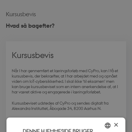
Kursusbevis
Hvad så bagefter?
Kursusbevis
Når I har gennemført et læringsforløb med CyPro, kan I få et
kursusbevis, der bekræfter, at I har arbejdet med og opnået
viden om IoT-cybersikkerhed. I skal ikke ’til eksamen’ men
kan bruge kursusbeviset som en intern anerkendelse af, at I
har været aktive og engagerede i læringsforløbet.
Kursusbeviset udstedes af CyPro og sendes digitalt fra
Alexandra Instituttet, Åbogade 34, 8200 Aarhus N.
×
DENNE HJEMMESIDE BRUGER