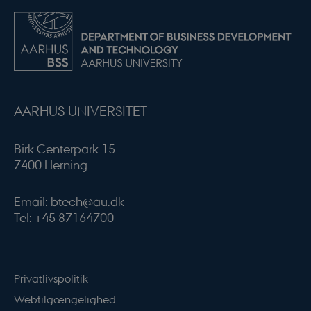
modul-forretning
.dbd.au.dk
1 år
AARHUS UNIVERSITET
Google Privacy Policy
Birk Centerpark 15
modul-teknisk
.dbd.au.dk
1 år
7400 Herning
Email: btech@au.dk
Tel: +45 87164700
modul-kvalitet
.dbd.au.dk
1 år
Privatlivspolitik
Webtilgængelighed